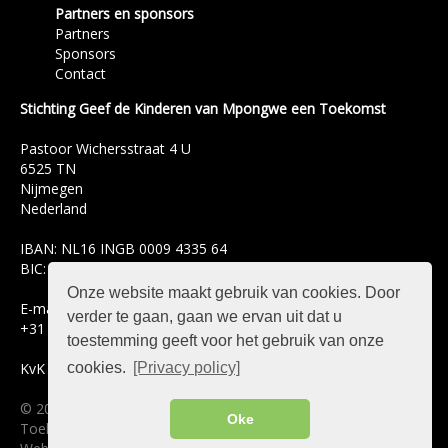
Partners en sponsors
Partners
Sponsors
Contact
Stichting Geef de Kinderen van Mpongwe een Toekomst
Pastoor Wichersstraat 4 U
6525 TN
Nijmegen
Nederland
IBAN: NL16 INGB 0009 4335 64
BIC: INGBNL2A
Onze website maakt gebruik van cookies. Door
E-mail
infompongwe@ziggo.nl
verder te gaan, gaan we ervan uit dat u
+31 658 952 705
toestemming geeft voor het gebruik van onze
KvK nr. 14074683
cookies.
[Privacy policy]
© 2003 - 2017 Geef de Kinderen van Mpongwe een
Oke
Toekomst.