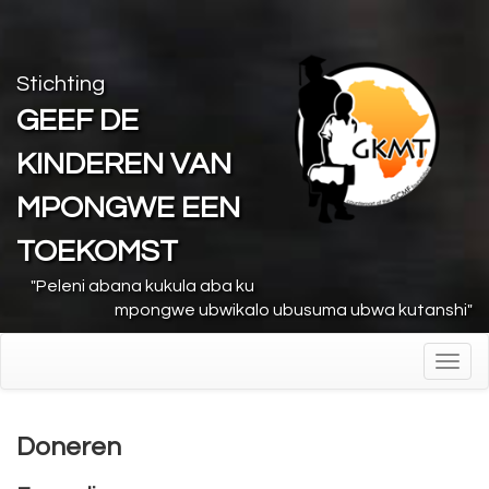
Stichting
GEEF DE
KINDEREN VAN
MPONGWE EEN
TOEKOMST
"Peleni abana kukula aba ku
mpongwe ubwikalo ubusuma ubwa kutanshi"
Toggl
navig
Doneren