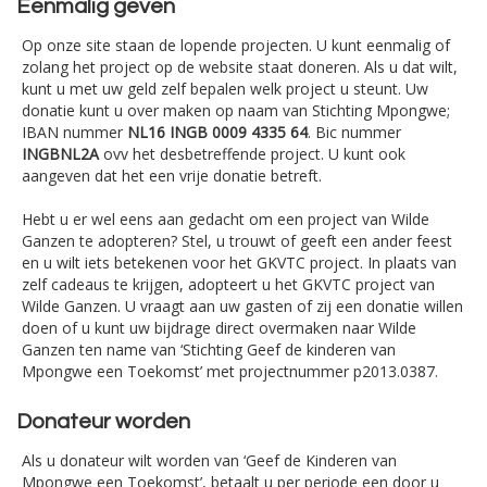
Eenmalig geven
Op onze site staan de lopende projecten. U kunt eenmalig of
zolang het project op de website staat doneren. Als u dat wilt,
kunt u met uw geld zelf bepalen welk project u steunt. Uw
donatie kunt u over maken op naam van Stichting Mpongwe;
IBAN nummer
NL16 INGB 0009 4335 64
. Bic nummer
INGBNL2A
ovv het desbetreffende project. U kunt ook
aangeven dat het een vrije donatie betreft.
Hebt u er wel eens aan gedacht om een project van Wilde
Ganzen te adopteren? Stel, u trouwt of geeft een ander feest
en u wilt iets betekenen voor het GKVTC project. In plaats van
zelf cadeaus te krijgen, adopteert u het GKVTC project van
Wilde Ganzen. U vraagt aan uw gasten of zij een donatie willen
doen of u kunt uw bijdrage direct overmaken naar Wilde
Ganzen ten name van ‘Stichting Geef de kinderen van
Mpongwe een Toekomst’ met projectnummer p2013.0387.
Donateur worden
Als u donateur wilt worden van ‘Geef de Kinderen van
Mpongwe een Toekomst’, betaalt u per periode een door u