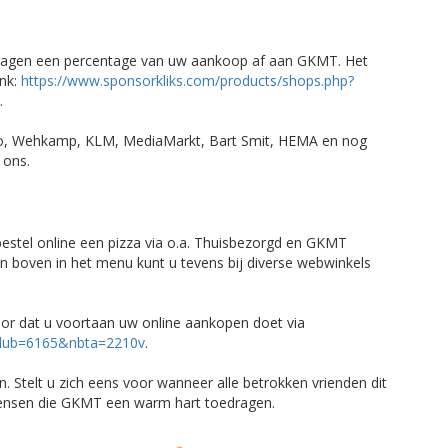
dragen een percentage van uw aankoop af aan GKMT. Het
ink:
https://www.sponsorkliks.com/products/shops.php?
.
ndo, Wehkamp, KLM, MediaMarkt, Bart Smit, HEMA en nog
 ons.
 bestel online een pizza via o.a. Thuisbezorgd en GKMT
ën boven in het menu kunt u tevens bij diverse webwinkels
r dat u voortaan uw online aankopen doet via
?club=6165&nbta=2210v
.
. Stelt u zich eens voor wanneer alle betrokken vrienden dit
ensen die GKMT een warm hart toedragen.