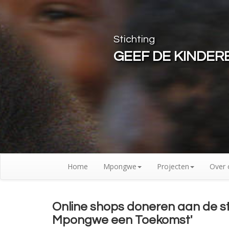
Stichting
GEEF DE KINDE
Home
Mpongwe
Projecten
Over 
Online shops doneren aan de st
Mpongwe een Toekomst'