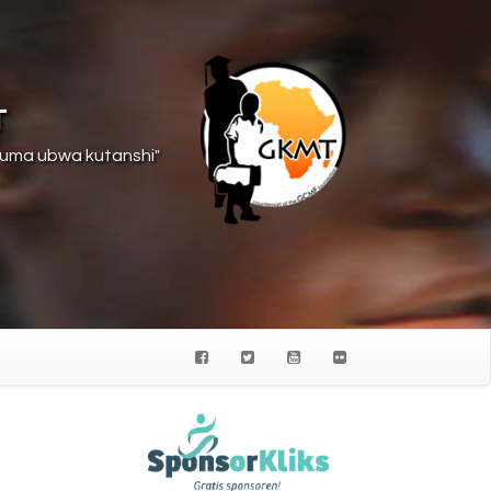
T
suma ubwa kutanshi"