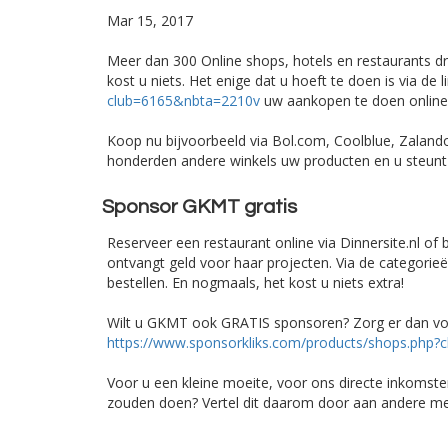
Mar 15, 2017
Meer dan 300 Online shops, hotels en restaurants 
kost u niets. Het enige dat u hoeft te doen is via de l
club=6165&nbta=2210v
uw aankopen te doen online
Koop nu bijvoorbeeld via Bol.com, Coolblue, Zala
honderden andere winkels uw producten en u steunt
Sponsor GKMT gratis
Reserveer een restaurant online via Dinnersite.nl of
ontvangt geld voor haar projecten. Via de categorie
bestellen. En nogmaals, het kost u niets extra!
Wilt u GKMT ook GRATIS sponsoren? Zorg er dan voo
https://www.sponsorkliks.com/products/shops.php
Voor u een kleine moeite, voor ons directe inkomsten
zouden doen? Vertel dit daarom door aan andere m