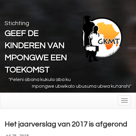
Stichting
GEEF DE
KINDEREN VAN
MPONGWE EEN
TOEKOMST
"Peleni abana kukula aba ku
mpongwe ubwikalo ubusuma ubwa kutanshi"
Toggl
navig
Het jaarverslag van 2017 is afgerond
Jul 25, 2018