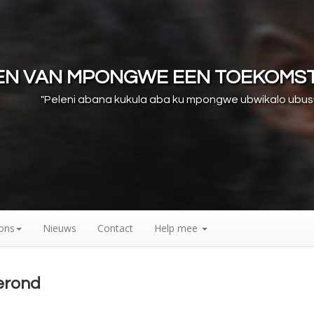
REN VAN MPONGWE EEN TOEKOMS
"Peleni abana kukula aba ku mpongwe ubwikalo ubu
ons
Nieuws
Contact
Help mee
gerond