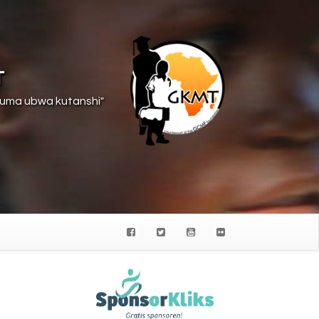
T
suma ubwa kutanshi"